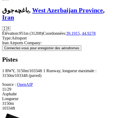
باغچه‌جوق,
West Azerbaijan Province
,
Iran
🇮🇷
Élévation:
951m (3120ft)
Coordonnées:
39.1915, 44.9278
Type:
Aéroport
Iran Airports Company:
Connectez-vous pour enregistrer des aérodromes
Pistes
1 RWY, 3150m/10334ft
1 Runway, longueur maximale :
3150m/10334ft (paved)
Source :
OpenAIP
11/29
Asphalte
Longueur
3150m
10334ft